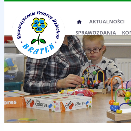
Przeskocz
AKTUALNOŚCI
do
SPRAWOZDANIA
KO
treści