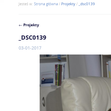
Jesteś w:
Strona główna
/
Projekty
/
_dsc0139
←
Projekty
_DSC0139
03-01-2017