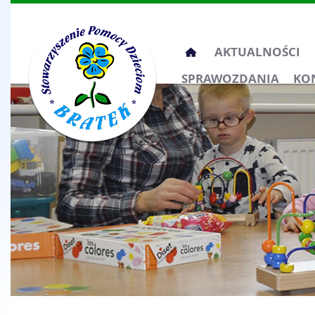
Przeskocz
AKTUALNOŚCI
do
SPRAWOZDANIA
KO
treści