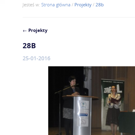
Jesteś w:
Strona główna
/
Projekty
/
28b
←
Projekty
28B
25-01-2016