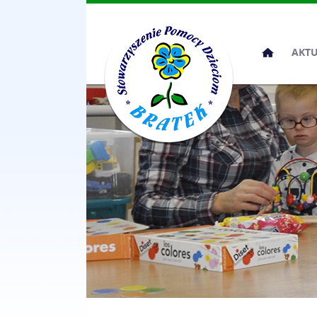
Przeskocz
AKT
do
treści