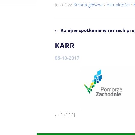
Jesteś w:
Strona główna
/
Aktualności
/
←
Kolejne spotkanie w ramach proj
KARR
06-10-2017
1 (114)