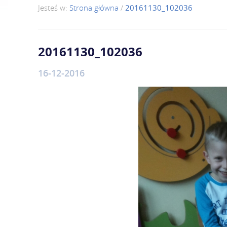
Jesteś w:
Strona główna
/
20161130_102036
20161130_102036
16-12-2016