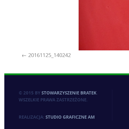
20161125_140242
© 2015 BY
STOWARZYSZENIE BRATEK
.
WSZELKIE PRAWA ZASTRZEŻONE.
REALIZACJA:
STUDIO GRAFICZNE AM