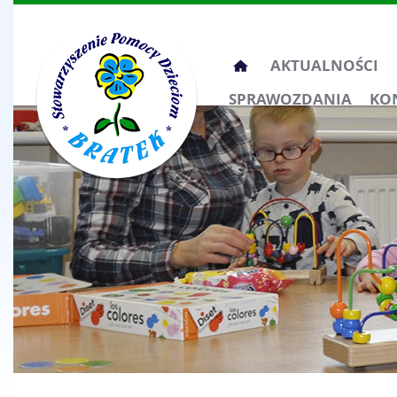
Przeskocz
AKTUALNOŚCI
do
SPRAWOZDANIA
KO
treści